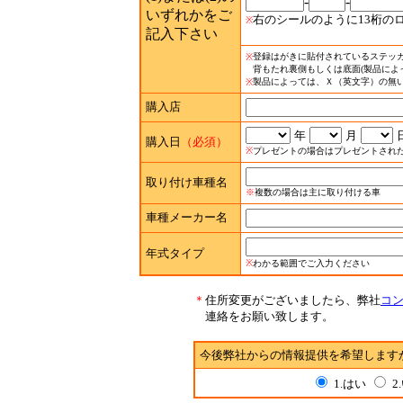
-
-
いずれかをご
右のシールのように13桁の
※
記入下さい
登録はがきに貼付されているステッカ
※
背もたれ裏側もしくは底面(製品によ
製品によっては、Ｘ（英文字）の無
※
購入店
年
月
購入日
（必須）
※
プレゼントの場合はプレゼントされ
取り付け車種名
※
複数の場合は主に取り付ける車
車種メーカー名
年式タイプ
※
わかる範囲でご入力ください
＊
住所変更がございましたら、弊社
コン
連絡をお願い致します。
今後弊社からの情報提供を希望します
1.はい
2