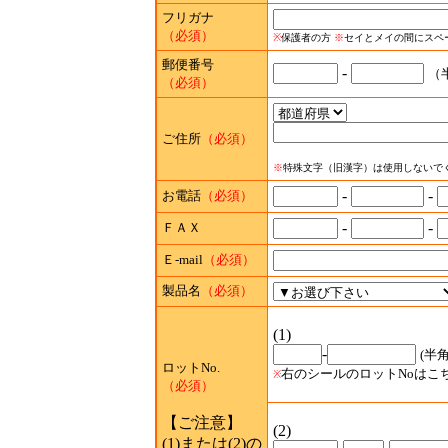
フリガナ
（必須）
※
保護者の方
※
セイとメイの間にスペ
郵便番号
-
（
（必須）
ご住所
（必須）
※
特殊文字（旧漢字）は使用しないで
-
-
お電話
（必須）
-
-
ＦＡＸ
Ｅ-mail
（必須）
製品名
（必須）
(1)
-
(半角
ロットNo.
右のシールのロットNoはこ
※
（必須）
【ご注意】
(2)
(1)または(2)の