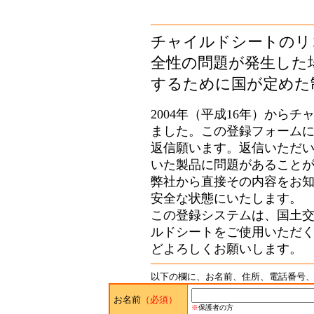
チャイルドシートのリ
全性の問題が発生した
するために国が定めた
2004年（平成16年）から
ました。この登録フォーム
返信願います。返信いただ
いた製品に問題があること
弊社から直接その内容をお
安全な状態にいたします。
この登録システムは、国土
ルドシートをご使用いただ
どよろしくお願いします。
以下の欄に、お名前、住所、電話番号、e
お名前
（必須）
※
保護者の方